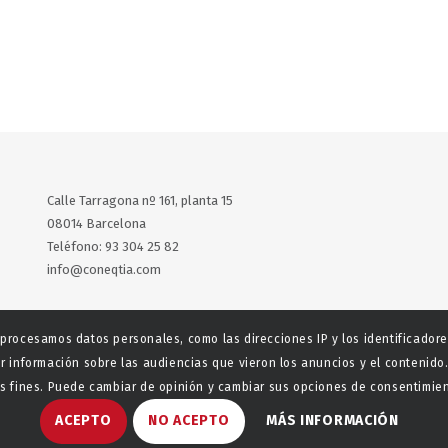
Calle Tarragona nº 161, planta 15
08014 Barcelona
Teléfono: 93 304 25 82
info@coneqtia.com
X
LinkedIn
 procesamos datos personales, como las direcciones IP y los identificador
r información sobre las audiencias que vieron los anuncios y el contenido.
 fines. Puede cambiar de opinión y cambiar sus opciones de consentimient
ACEPTO
NO ACEPTO
MÁS INFORMACIÓN
aladeta
Política de privacidad