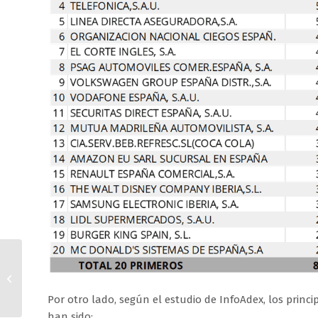
CEDRO lanza la
campaña
#nadiemejorquetu
Por otro lado, según el estudio de InfoAdex, los princi
han sido: