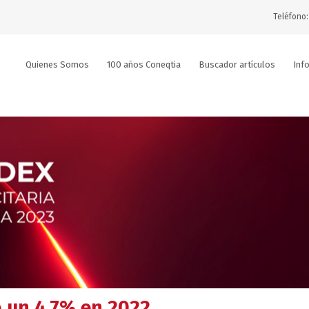
Teléfono:
Quienes Somos
100 años Coneqtia
Buscador artículos
Inf
ó un 4,7% en 2022