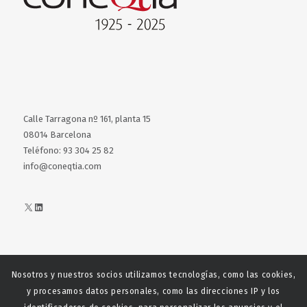
Calle Tarragona nº 161, planta 15
08014 Barcelona
Teléfono: 93 304 25 82
info@coneqtia.com
X
LinkedIn
Nosotros y nuestros socios utilizamos tecnologías, como las cookies,
Web realizada con el patrocinio del Centro Español del Centro
y procesamos datos personales, como las direcciones IP y los
Español de Derechos Reprofráficos