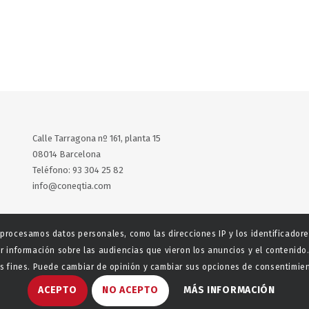
Calle Tarragona nº 161, planta 15
08014 Barcelona
Teléfono: 93 304 25 82
info@coneqtia.com
X
LinkedIn
 procesamos datos personales, como las direcciones IP y los identificador
r información sobre las audiencias que vieron los anuncios y el contenido.
 fines. Puede cambiar de opinión y cambiar sus opciones de consentimient
ACEPTO
NO ACEPTO
MÁS INFORMACIÓN
aladeta
Política de privacidad