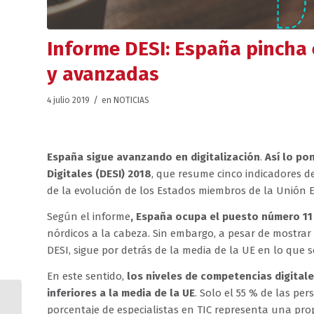
Informe DESI: España pincha 
y avanzadas
/
4 julio 2019
en
NOTICIAS
España sigue avanzando en digitalización
.
Así lo po
Digitales (DESI) 2018
, que resume cinco indicadores d
de la evolución de los Estados miembros de la Unión Eu
Según el informe
, España ocupa el puesto número 11 
nórdicos a la cabeza. Sin embargo, a pesar de mostr
DESI, sigue por detrás de la media de la UE en lo que 
En este sentido,
los niveles de competencias digital
inferiores a la media de la UE
. Solo el 55 % de las pe
XIV INNOVATION DAY –
porcentaje de especialistas en TIC representa una pr