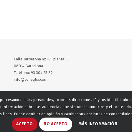
Calle Tarragona nº 161, planta 15
08014 Barcelona
Teléfono: 93 304 25 82
info@coneqtia.com
X
LinkedIn
 procesamos datos personales, como las direcciones IP y los identificador
r información sobre las audiencias que vieron los anuncios y el contenido.
 fines. Puede cambiar de opinión y cambiar sus opciones de consentimient
ACEPTO
NO ACEPTO
MÁS INFORMACIÓN
aladeta
Política de privacidad