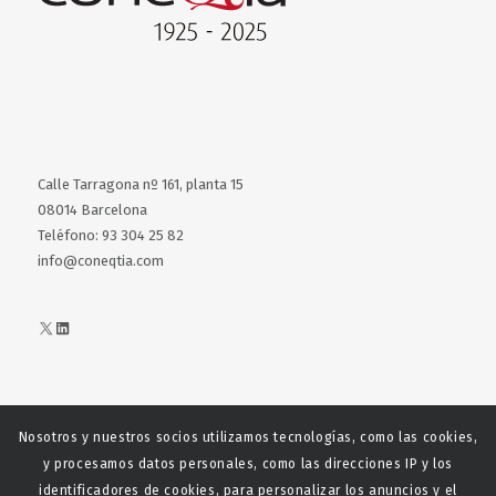
Calle Tarragona nº 161, planta 15
08014 Barcelona
Teléfono: 93 304 25 82
info@coneqtia.com
X
LinkedIn
Nosotros y nuestros socios utilizamos tecnologías, como las cookies,
Web realizada con el patrocinio del Centro Español del Centro
y procesamos datos personales, como las direcciones IP y los
Español de Derechos Reprofráficos
identificadores de cookies, para personalizar los anuncios y el