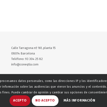
Calle Tarragona nº 161, planta 15
08014 Barcelona
Teléfono: 93 304 25 82
info@coneqtia.com
X
LinkedIn
 procesamos datos personales, como las direcciones IP y los identificador
r información sobre las audiencias que vieron los anuncios y el contenido.
 fines. Puede cambiar de opinión y cambiar sus opciones de consentimient
ACEPTO
NO ACEPTO
MÁS INFORMACIÓN
aladeta
Política de privacidad