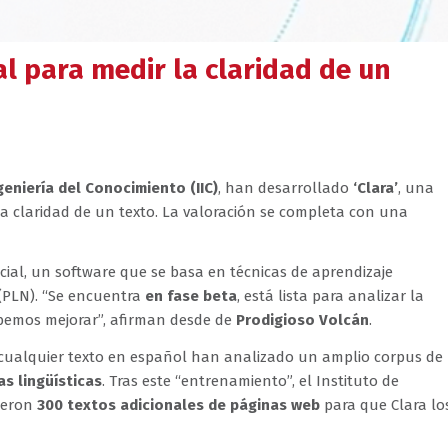
al para medir la claridad de un
geniería del Conocimiento (IIC)
, han desarrollado
‘Clara’
, una
 la claridad de un texto. La valoración se completa con una
ficial, un software que se basa en técnicas de aprendizaje
(PLN). “Se encuentra
en fase beta
, está lista para analizar la
debemos mejorar”, afirman desde de
Prodigioso Volcán
.
e cualquier texto en español han analizado un amplio corpus de
as lingüísticas
. Tras este “entrenamiento”, el Instituto de
gieron
300 textos adicionales de páginas web
para que Clara lo