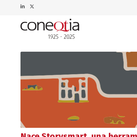
Nace Storysmart, una herram