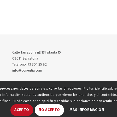
Calle Tarragona nº 161, planta 15
08014 Barcelona
Teléfono: 93 304 25 82
info@coneqtia.com
X
LinkedIn
 procesamos datos personales, como las direcciones IP y los identificador
r información sobre las audiencias que vieron los anuncios y el contenido.
 fines. Puede cambiar de opinión y cambiar sus opciones de consentimient
ACEPTO
NO ACEPTO
MÁS INFORMACIÓN
aladeta
Política de privacidad