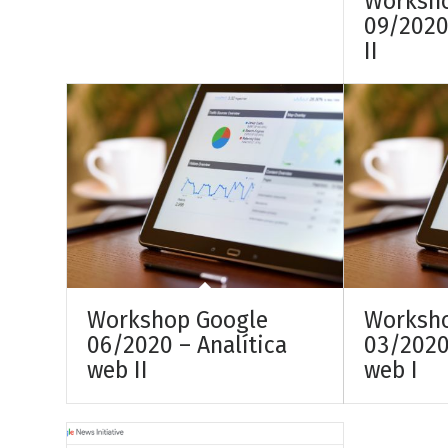
Worksh
09/2020
II
Workshop Google
Worksh
06/2020 – Analítica
03/2020
web II
web I