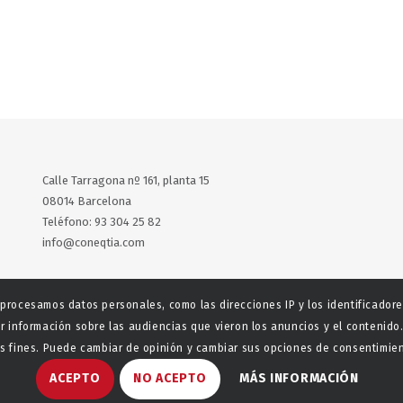
Calle Tarragona nº 161, planta 15
08014 Barcelona
Teléfono: 93 304 25 82
info@coneqtia.com
X
LinkedIn
 procesamos datos personales, como las direcciones IP y los identificador
r información sobre las audiencias que vieron los anuncios y el contenido.
 fines. Puede cambiar de opinión y cambiar sus opciones de consentimient
ACEPTO
NO ACEPTO
MÁS INFORMACIÓN
aladeta
Política de privacidad