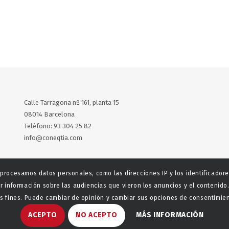
Calle Tarragona nº 161, planta 15
08014 Barcelona
Teléfono: 93 304 25 82
info@coneqtia.com
X
LinkedIn
 procesamos datos personales, como las direcciones IP y los identificador
r información sobre las audiencias que vieron los anuncios y el contenido.
 fines. Puede cambiar de opinión y cambiar sus opciones de consentimient
ACEPTO
NO ACEPTO
MÁS INFORMACIÓN
aladeta
Política de privacidad