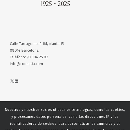
Calle Tarragona nº 161, planta 15
08014 Barcelona
Teléfono: 93 304 25 82
info@coneqtia.com
X
LinkedIn
Nosotros y nuestros socios utilizamos tecnologías, como las cookies,
Web realizada con el patrocinio del Centro Español del Centro
y procesamos datos personales, como las direcciones IP y los
Español de Derechos Reprofráficos
identificadores de cookies, para personalizar los anuncios y el